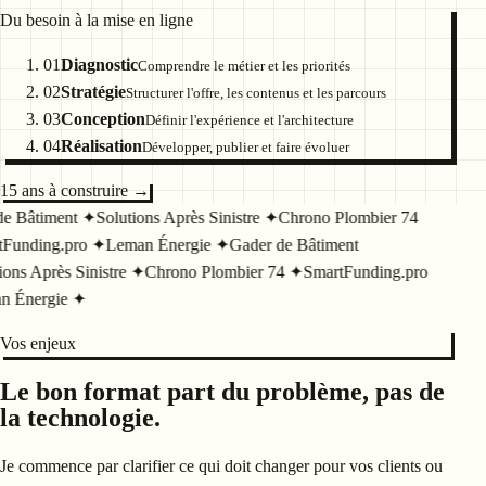
Du besoin à la mise en ligne
01
Diagnostic
Comprendre le métier et les priorités
02
Stratégie
Structurer l'offre, les contenus et les parcours
03
Conception
Définir l'expérience et l'architecture
04
Réalisation
Développer, publier et faire évoluer
15 ans à construire →
e Bâtiment
✦
Solutions Après Sinistre
✦
Chrono Plombier 74
Funding.pro
✦
Leman Énergie
✦
Gader de Bâtiment
ons Après Sinistre
✦
Chrono Plombier 74
✦
SmartFunding.pro
 Énergie
✦
Vos enjeux
Le bon format part du problème, pas de
la technologie.
Je commence par clarifier ce qui doit changer pour vos clients ou